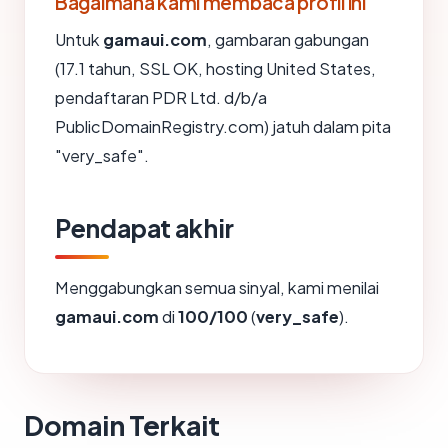
Bagaimana kami membaca profil ini
Untuk
gamaui.com
, gambaran gabungan
(17.1 tahun, SSL OK, hosting United States,
pendaftaran PDR Ltd. d/b/a
PublicDomainRegistry.com) jatuh dalam pita
"very_safe".
Pendapat akhir
Menggabungkan semua sinyal, kami menilai
gamaui.com
di
100/100
(
very_safe
).
Domain Terkait