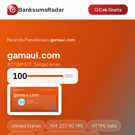
BanksumsRadar
Cek Gratis
Beranda
›
Pemeriksaan
›
gamaui.com
gamaui.com
#770B92F3 · Sangat Aman
100
/ 100
United States
104.237.50.195
HTTPS Valid