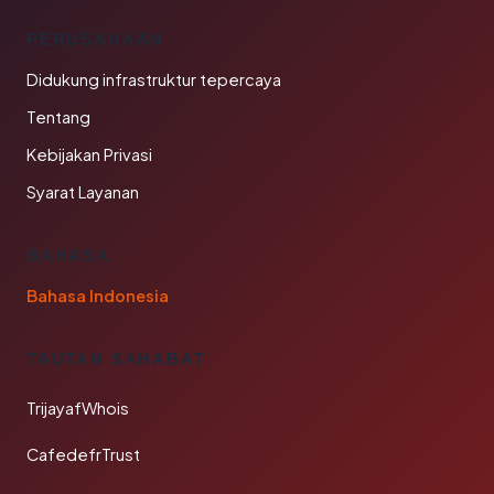
PERUSAHAAN
Didukung infrastruktur tepercaya
Tentang
Kebijakan Privasi
Syarat Layanan
BAHASA
Bahasa Indonesia
TAUTAN SAHABAT
TrijayafWhois
CafedefrTrust