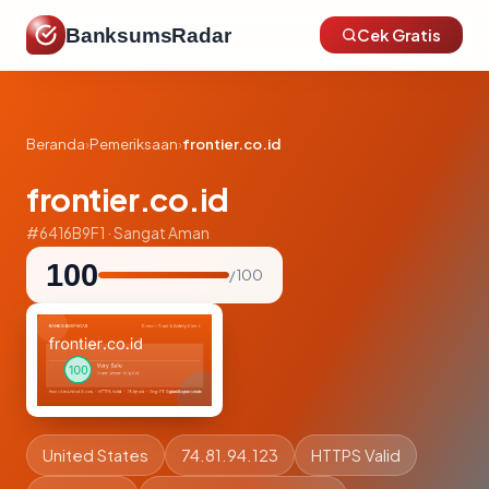
BanksumsRadar
Cek Gratis
Beranda
›
Pemeriksaan
›
frontier.co.id
frontier.co.id
#6416B9F1 · Sangat Aman
100
/ 100
United States
74.81.94.123
HTTPS Valid