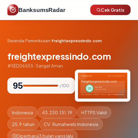
BanksumsRadar
Cek Gratis
Beranda
›
Pemeriksaan
›
freightexpressindo.com
freightexpressindo.com
#5ED06555 · Sangat Aman
95
/ 100
Indonesia
43.230.131.19
HTTPS Valid
25.9 tahun
CV. Rumahweb Indonesia
Diperbarui
3 bulan yang lalu