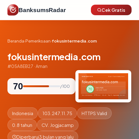
BanksumsRadar
Cek Gratis
Beranda
›
Pemeriksaan
›
fokusintermedia.com
fokusintermedia.com
#05A8EB27 · Aman
70
/ 100
Indonesia
103.247.11.75
HTTPS Valid
0.8 tahun
CV. Jogjacamp
Diperbarui
3 bulan yang lalu