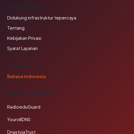
PERUSAHAAN
Didukung infrastruktur tepercaya
Tentang
Kebijakan Privasi
Syarat Layanan
BAHASA
Bahasa Indonesia
TAUTAN SAHABAT
RadioeduGuard
YourvillDNS
DnastyjaTrust