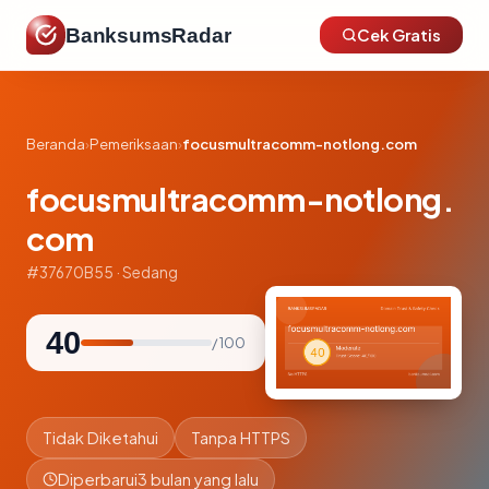
BanksumsRadar
Cek Gratis
Beranda
›
Pemeriksaan
›
focusmultracomm-notlong.com
focusmultracomm-notlong.
com
#37670B55 · Sedang
40
/ 100
Tidak Diketahui
Tanpa HTTPS
Diperbarui
3 bulan yang lalu