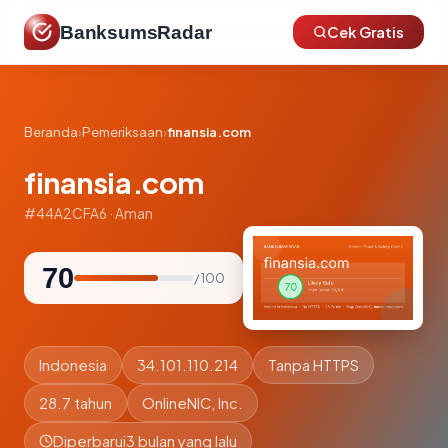
BanksumsRadar
Cek Gratis
Beranda
›
Pemeriksaan
›
finansia.com
finansia.com
#44A2CFA6 · Aman
70
/ 100
Indonesia
34.101.110.214
Tanpa HTTPS
28.7 tahun
OnlineNIC, Inc.
Diperbarui
3 bulan yang lalu