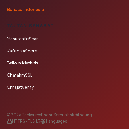
Bahasa Indonesia
TAUTAN SAHABAT
ManutcafeScan
KafepisaScore
BaliweddWhois
CitatahmSSL
ChrisjatVerify
© 2026 BanksumsRadar. Semua hak dilindungi.
HTTPS · TLS 1.3
1 languages