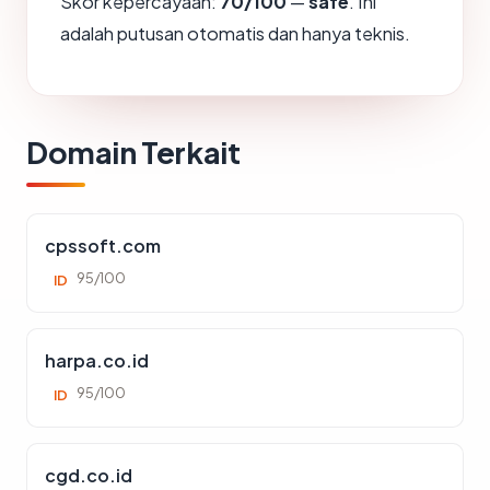
Skor kepercayaan:
70/100
—
safe
. Ini
adalah putusan otomatis dan hanya teknis.
Domain Terkait
cpssoft.com
95/100
ID
harpa.co.id
95/100
ID
cgd.co.id