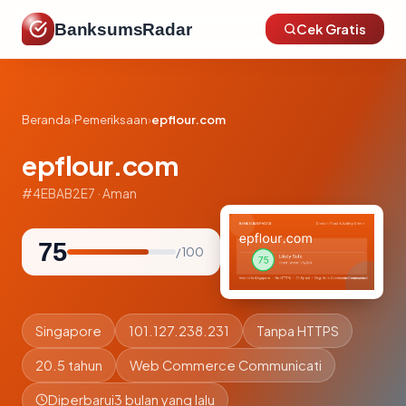
BanksumsRadar
Cek Gratis
Beranda
›
Pemeriksaan
›
epflour.com
epflour.com
#4EBAB2E7 · Aman
75
/ 100
Singapore
101.127.238.231
Tanpa HTTPS
20.5 tahun
Web Commerce Communicati
Diperbarui
3 bulan yang lalu