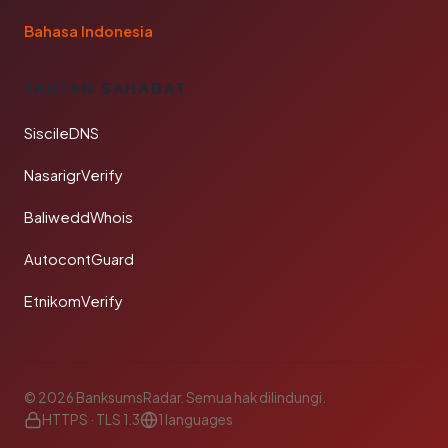
Bahasa Indonesia
TAUTAN SAHABAT
SiscileDNS
NasarigrVerify
BaliweddWhois
AutocontGuard
EtnikomVerify
© 2026 BanksumsRadar. Semua hak dilindungi.
HTTPS · TLS 1.3
1 languages