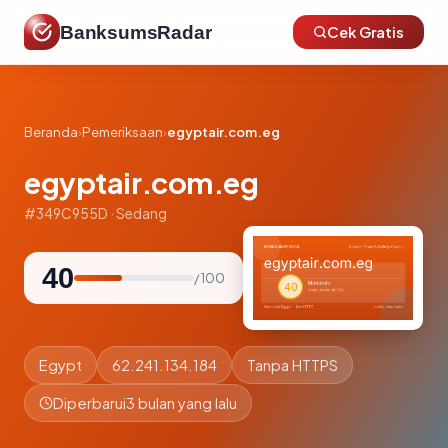
BanksumsRadar
Cek Gratis
Beranda
›
Pemeriksaan
›
egyptair.com.eg
egyptair.com.eg
#349C955D · Sedang
40
/ 100
Egypt
62.241.134.184
Tanpa HTTPS
Diperbarui
3 bulan yang lalu