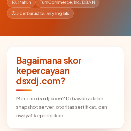
18.1 tahun
TurnCommerce, Inc. DBA N
Diperbarui
3 bulan yang lalu
Bagaimana skor
kepercayaan
dsxdj.com?
Mencari
dsxdj.com
? Di bawah adalah
snapshot server, otoritas sertifikat, dan
riwayat kepemilikan.