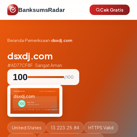
BanksumsRadar
Cek Gratis
Beranda
›
Pemeriksaan
›
dsxdj.com
dsxdj.com
#AD77CF8F · Sangat Aman
100
/ 100
United States
13.223.25.84
HTTPS Valid