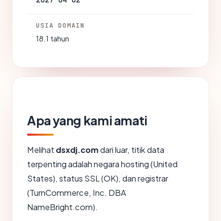
2027-04-02
USIA DOMAIN
18.1 tahun
Apa yang kami amati
Melihat
dsxdj.com
dari luar, titik data
terpenting adalah negara hosting (United
States), status SSL (OK), dan registrar
(TurnCommerce, Inc. DBA
NameBright.com).