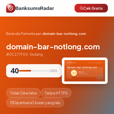
BanksumsRadar
Cek Gratis
Beranda
›
Pemeriksaan
›
domain-bar-notlong.com
domain-bar-notlong.com
#0C277F04 · Sedang
40
/ 100
Tidak Diketahui
Tanpa HTTPS
Diperbarui
3 bulan yang lalu