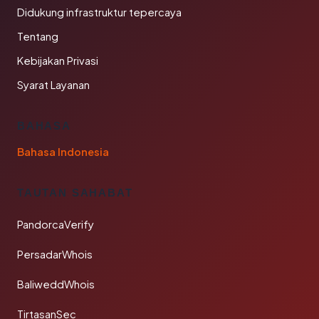
Didukung infrastruktur tepercaya
Tentang
Kebijakan Privasi
Syarat Layanan
BAHASA
Bahasa Indonesia
TAUTAN SAHABAT
PandorcaVerify
PersadarWhois
BaliweddWhois
TirtasanSec