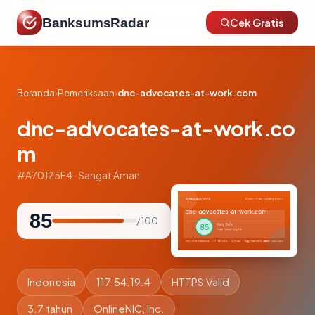
BanksumsRadar
Cek Gratis
Beranda
›
Pemeriksaan
›
dnc-advocates-at-work.com
dnc-advocates-at-work.co
m
#A70125F4 · Sangat Aman
85
/ 100
Indonesia
117.54.19.4
HTTPS Valid
3.7 tahun
OnlineNIC, Inc.