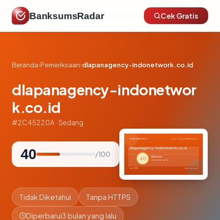
BanksumsRadar
Cek Gratis
Beranda
›
Pemeriksaan
›
dlapanagency-indonetwork.co.id
dlapanagency-indonetwor
k.co.id
#2C45220A · Sedang
40
/ 100
Tidak Diketahui
Tanpa HTTPS
Diperbarui
3 bulan yang lalu