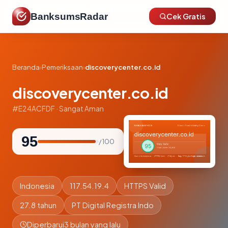
BanksumsRadar
Cek Gratis
Beranda
›
Pemeriksaan
›
discoverycenter.co.id
discoverycenter.co.id
#E24ACFDF · Sangat Aman
95
/ 100
Indonesia
117.54.19.4
HTTPS Valid
27.8 tahun
PT Digital Registra Indo
Diperbarui
3 bulan yang lalu