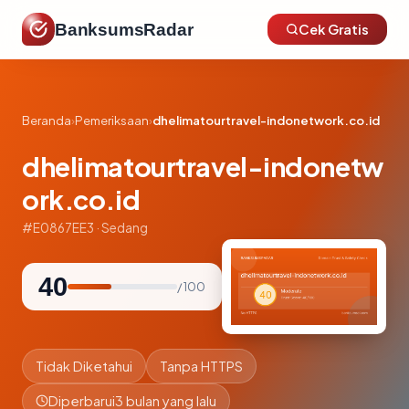
BanksumsRadar
Cek Gratis
Beranda
›
Pemeriksaan
›
dhelimatourtravel-indonetwork.co.id
dhelimatourtravel-indonetw
ork.co.id
#E0867EE3 · Sedang
40
/ 100
Tidak Diketahui
Tanpa HTTPS
Diperbarui
3 bulan yang lalu