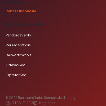
BAHASA
Bahasa Indonesia
TAUTAN SAHABAT
PandorcaVerify
PersadarWhois
BaliweddWhois
TirtasanSec
CiptatorSec
© 2026 BanksumsRadar. Semua hak dilindungi.
HTTPS · TLS 1.3
1 languages