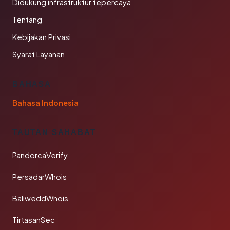
Didukung infrastruktur tepercaya
Tentang
Kebijakan Privasi
Syarat Layanan
BAHASA
Bahasa Indonesia
TAUTAN SAHABAT
PandorcaVerify
PersadarWhois
BaliweddWhois
TirtasanSec