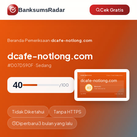
BanksumsRadar
Cek Gratis
Beranda
›
Pemeriksaan
›
dcafe-notlong.com
dcafe-notlong.com
#D07D590F · Sedang
40
/ 100
Tidak Diketahui
Tanpa HTTPS
Diperbarui
3 bulan yang lalu