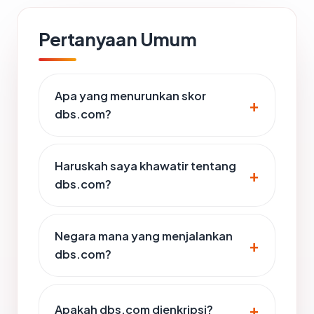
Pertanyaan Umum
Apa yang menurunkan skor
dbs.com?
Haruskah saya khawatir tentang
dbs.com?
Negara mana yang menjalankan
dbs.com?
Apakah dbs.com dienkripsi?