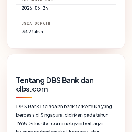
BERAKHIR PADA
2026-06-24
USIA DOMAIN
28.9 tahun
Tentang DBS Bank dan
dbs.com
DBS Bank Ltd adalah bank terkemuka yang
berbasis di Singapura, didirikan pada tahun
1968. Situs dbs.com melayani berbagai
layanan perbankan ritel, korporat, dan