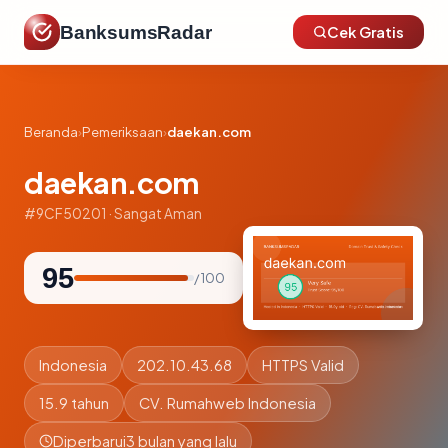
BanksumsRadar
Cek Gratis
Beranda
›
Pemeriksaan
›
daekan.com
daekan.com
#9CF50201 · Sangat Aman
95
/ 100
Indonesia
202.10.43.68
HTTPS Valid
15.9 tahun
CV. Rumahweb Indonesia
Diperbarui
3 bulan yang lalu