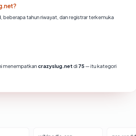
g.net?
d, beberapa tahun riwayat, dan registrar terkemuka
ami menempatkan
crazyslug.net
di
75
— itu kategori