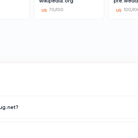
wikipedia.org
pre.wedd
70/100
100/10
US
US
ug.net?