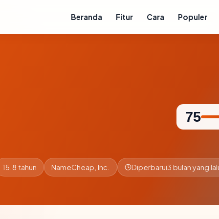
Beranda
Fitur
Cara
Populer
75
15.8 tahun
NameCheap, Inc.
Diperbarui
3 bulan yang lal