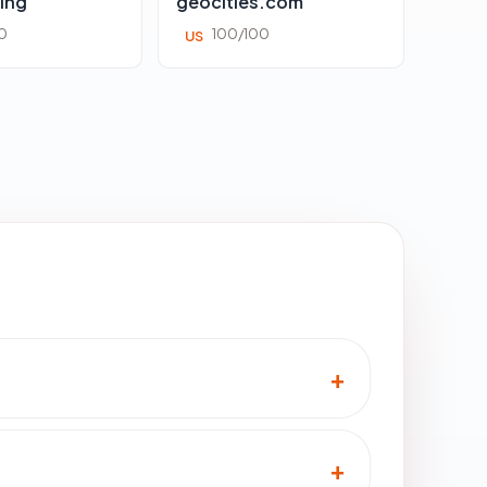
ing
geocities.com
0
100/100
US