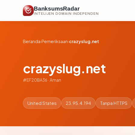
BanksumsRadar
INTELIJEN DOMAIN INDEPENDEN
Beranda
›
Pemeriksaan
›
crazyslug.net
crazyslug.net
#EF20BA36 · Aman
United States
23.95.4.194
Tanpa HTTPS