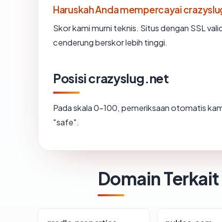
Haruskah Anda mempercayai crazyslu
Skor kami murni teknis. Situs dengan SSL vali
cenderung berskor lebih tinggi.
Posisi crazyslug.net
Pada skala 0-100, pemeriksaan otomatis k
"safe".
Domain Terkait