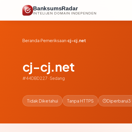
BanksumsRadar
INTELIJEN DOMAIN INDEPENDEN
Beranda
›
Pemeriksaan
›
cj-cj.net
cj-cj.net
#44DBD227 · Sedang
Tidak Diketahui
Tanpa HTTPS
Diperbarui
3