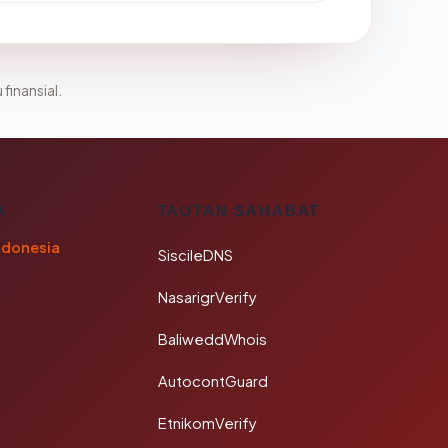
 finansial.
A
TAUTAN SAHABAT
ndonesia
SiscileDNS
NasarigrVerify
BaliweddWhois
AutocontGuard
EtnikomVerify