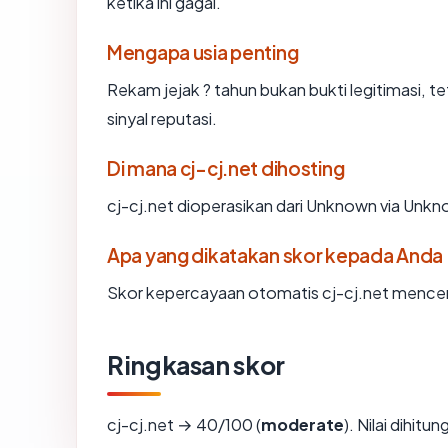
ketika ini gagal.
Mengapa usia penting
Rekam jejak ? tahun bukan bukti legitimasi, te
sinyal reputasi.
Di mana cj-cj.net dihosting
cj-cj.net dioperasikan dari Unknown via Unkn
Apa yang dikatakan skor kepada Anda
Skor kepercayaan otomatis cj-cj.net mencermi
Ringkasan skor
cj-cj.net → 40/100 (
moderate
). Nilai dihit