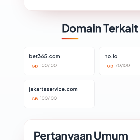
Domain Terkait
bet365.com
ho.io
100/100
70/100
GB
GB
jakartaservice.com
100/100
GB
Pertanyaan Umum