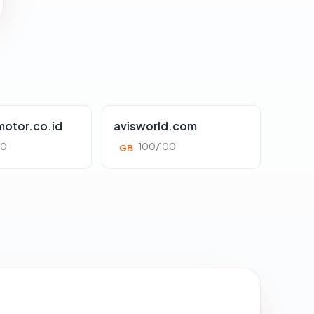
otor.co.id
avisworld.com
00
100/100
GB