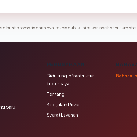
i dibuat otomatis dari sinyal teknis publik. Ini bukan nasihat hukum atau
K
PERUSAHAAN
BAHAS
Didukung infrastruktur
Bahasa I
tepercaya
Tentang
Kebijakan Privasi
ng baru
Syarat Layanan