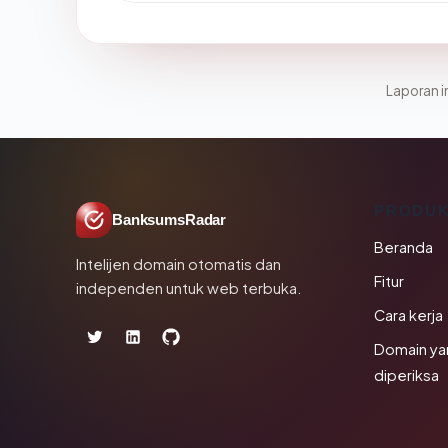
Laporan in
PRODU
BanksumsRadar
Beranda
Intelijen domain otomatis dan
Fitur
independen untuk web terbuka.
Cara kerja
Domain ya
diperiksa