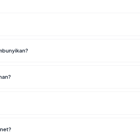
embunyikan?
anan?
.net?