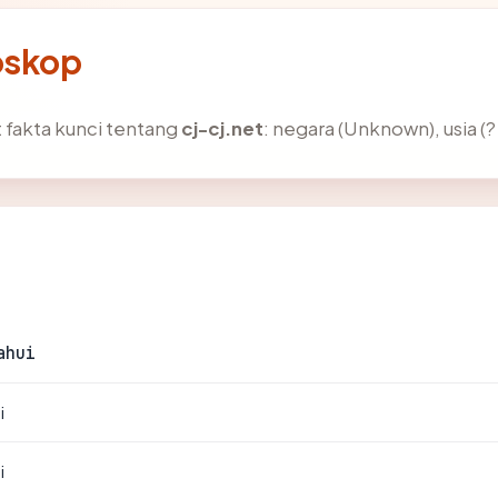
oskop
fakta kunci tentang
cj-cj.net
: negara (Unknown), usia (?
ahui
i
i