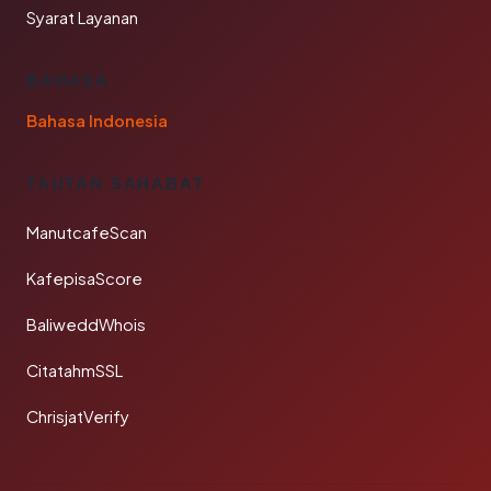
Syarat Layanan
BAHASA
Bahasa Indonesia
TAUTAN SAHABAT
ManutcafeScan
KafepisaScore
BaliweddWhois
CitatahmSSL
ChrisjatVerify