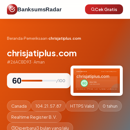
BanksumsRadar
Cek Gratis
Beranda
›
Pemeriksaan
›
chrisjatiplus.com
chrisjatiplus.com
#26ACBD93 · Aman
60
/ 100
Canada
104.21.57.87
HTTPS Valid
0 tahun
Realtime Register B.V.
Diperbarui
3 bulan yang lalu