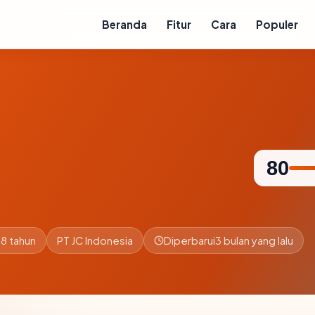
Beranda
Fitur
Cara
Populer
80
8 tahun
PT JC Indonesia
Diperbarui
3 bulan yang lalu