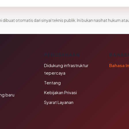
i dibuat otomatis dari sinyal teknis publik. Ini bukan nasihat hukum atau
K
PERUSAHAAN
BAHAS
Didukung infrastruktur
Bahasa I
tepercaya
Tentang
Kebijakan Privasi
ng baru
Syarat Layanan