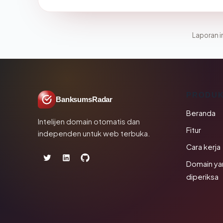
Laporan in
PRODU
BanksumsRadar
Beranda
Intelijen domain otomatis dan
Fitur
independen untuk web terbuka.
Cara kerja
Domain ya
diperiksa