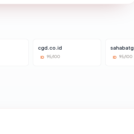
cgd.co.id
sahabatg
95/100
95/100
ID
ID