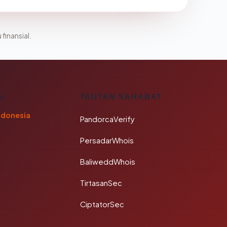
 finansial.
A
TAUTAN SAHABAT
ndonesia
PandorcaVerify
PersadarWhois
BaliweddWhois
TirtasanSec
CiptatorSec