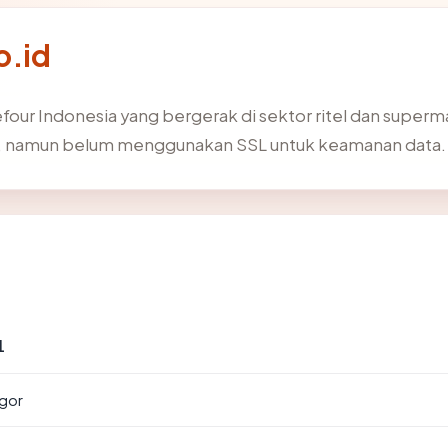
o.id
four Indonesia yang bergerak di sektor ritel dan supermar
sia, namun belum menggunakan SSL untuk keamanan data.
1
ogor