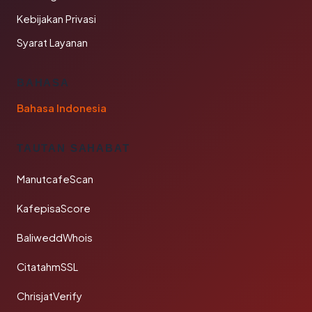
Kebijakan Privasi
Syarat Layanan
BAHASA
Bahasa Indonesia
TAUTAN SAHABAT
ManutcafeScan
KafepisaScore
BaliweddWhois
CitatahmSSL
ChrisjatVerify