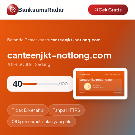
BanksumsRadar
Cek Gratis
Beranda
›
Pemeriksaan
›
canteenjkt-notlong.com
canteenjkt-notlong.com
#8F83C8D6 · Sedang
40
/ 100
Tidak Diketahui
Tanpa HTTPS
Diperbarui
3 bulan yang lalu