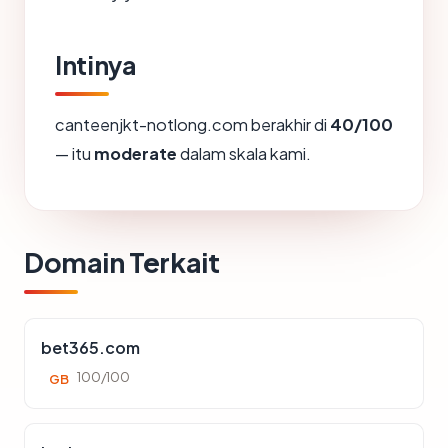
Intinya
canteenjkt-notlong.com berakhir di
40/100
— itu
moderate
dalam skala kami.
Domain Terkait
bet365.com
100/100
GB