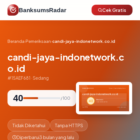
BanksumsRadar
Cek Gratis
Beranda
›
Pemeriksaan
›
candi-jaya-indonetwork.co.id
candi-jaya-indonetwork.c
o.id
#15AEF681 · Sedang
40
/ 100
Tidak Diketahui
Tanpa HTTPS
Diperbarui
3 bulan yang lalu