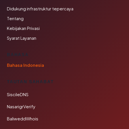
Didukung infrastruktur tepercaya
Tentang
Kebijakan Privasi
Syarat Layanan
BAHASA
Bahasa Indonesia
TAUTAN SAHABAT
SiscileDNS
NasarigrVerify
BaliweddWhois