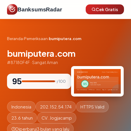
BanksumsRadar
Cek Gratis
Beranda
›
Pemeriksaan
›
bumiputera.com
bumiputera.com
#87180F4F · Sangat Aman
95
/ 100
Indonesia
202.152.54.174
HTTPS Valid
23.6 tahun
CV. Jogjacamp
Diperbarui
3 bulan yang lalu