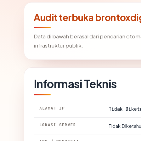
Audit terbuka brontoxd
Data di bawah berasal dari pencarian otom
infrastruktur publik.
Informasi Teknis
ALAMAT IP
Tidak Diket
LOKASI SERVER
Tidak Diketahu