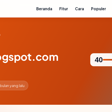
Beranda
Fitur
Cara
Populer
m
logspot.com
40
 bulan yang lalu