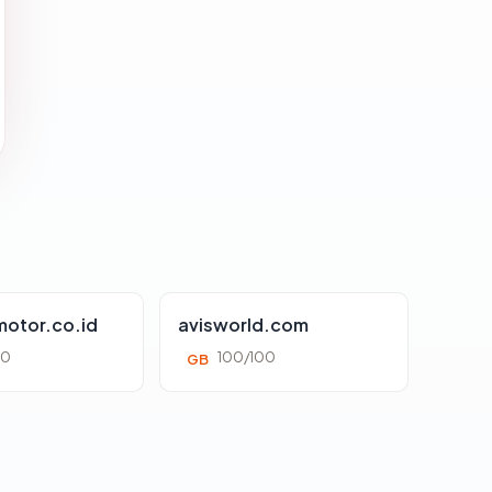
otor.co.id
avisworld.com
00
100/100
GB