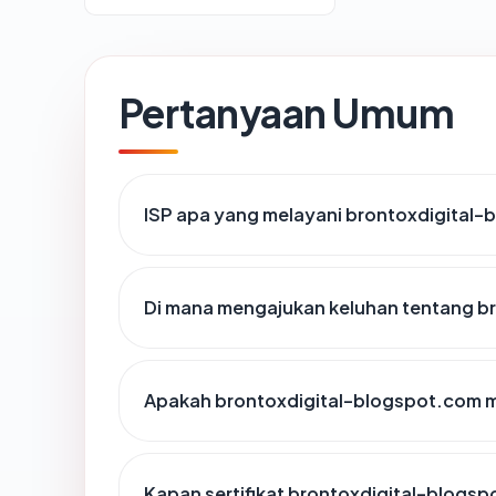
Pertanyaan Umum
ISP apa yang melayani brontoxdigital
Di mana mengajukan keluhan tentang b
Apakah brontoxdigital-blogspot.com me
Kapan sertifikat brontoxdigital-blogsp