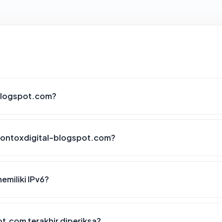
-blogspot.com?
rontoxdigital-blogspot.com?
miliki IPv6?
ot.com terakhir diperiksa?