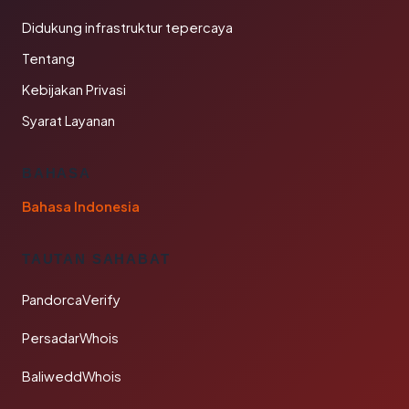
Didukung infrastruktur tepercaya
Tentang
Kebijakan Privasi
Syarat Layanan
BAHASA
Bahasa Indonesia
TAUTAN SAHABAT
PandorcaVerify
PersadarWhois
BaliweddWhois