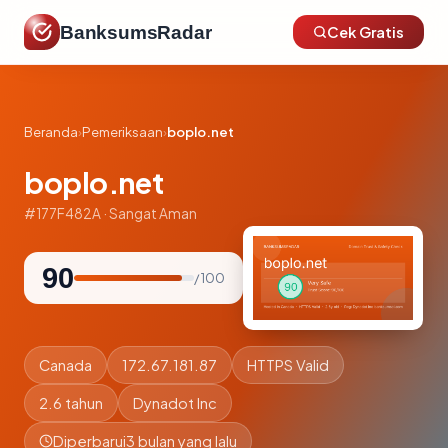
BanksumsRadar
Cek Gratis
Beranda
›
Pemeriksaan
›
boplo.net
boplo.net
#177F482A · Sangat Aman
90
/ 100
Canada
172.67.181.87
HTTPS Valid
2.6 tahun
Dynadot Inc
Diperbarui
3 bulan yang lalu