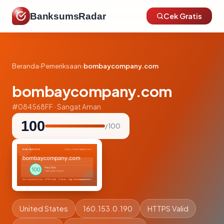
BanksumsRadar
Cek Gratis
Beranda
›
Pemeriksaan
›
bombaycompany.com
bombaycompany.com
#084568FF · Sangat Aman
100
/ 100
United States
160.153.0.190
HTTPS Valid