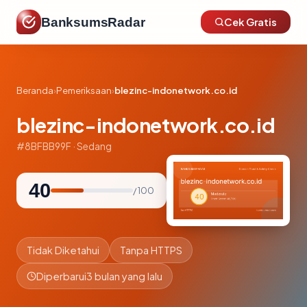
BanksumsRadar
Cek Gratis
Beranda
›
Pemeriksaan
›
blezinc-indonetwork.co.id
blezinc-indonetwork.co.id
#8BFBB99F · Sedang
40
/ 100
Tidak Diketahui
Tanpa HTTPS
Diperbarui
3 bulan yang lalu