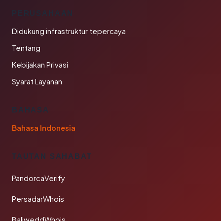
PERUSAHAAN
Didukung infrastruktur tepercaya
Tentang
Kebijakan Privasi
Syarat Layanan
BAHASA
Bahasa Indonesia
TAUTAN SAHABAT
PandorcaVerify
PersadarWhois
BaliweddWhois