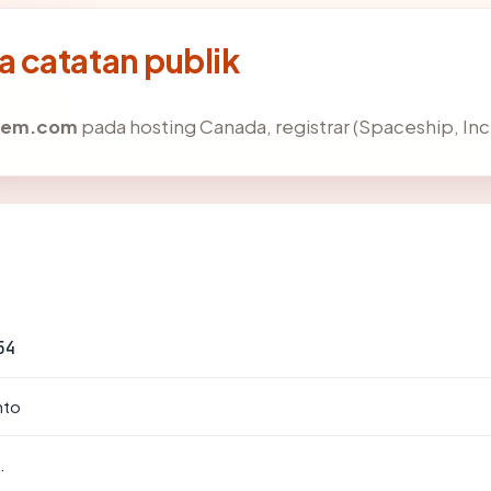
 catatan publik
hem.com
pada hosting Canada, registrar (Spaceship, Inc.
54
nto
.