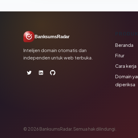
PRODU
BanksumsRadar
Beranda
Intelijen domain otomatis dan
Fitur
independen untuk web terbuka.
Cara kerja
Domain ya
diperiksa
© 2026 BanksumsRadar. Semua hak dilindungi.