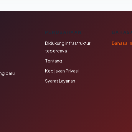
K
PERUSAHAAN
BAHAS
Didukung infrastruktur
Bahasa I
tepercaya
Tentang
Kebijakan Privasi
ng baru
Syarat Layanan