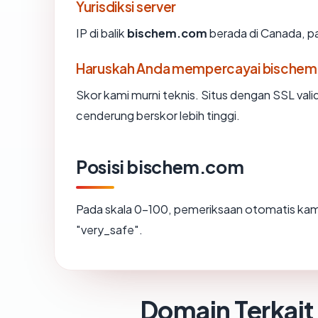
Yurisdiksi server
IP di balik
bischem.com
berada di Canada, pad
Haruskah Anda mempercayai bische
Skor kami murni teknis. Situs dengan SSL vali
cenderung berskor lebih tinggi.
Posisi bischem.com
Pada skala 0-100, pemeriksaan otomatis k
"very_safe".
Domain Terkait