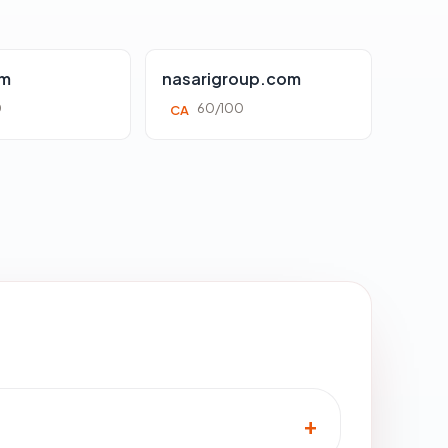
om
nasarigroup.com
0
60/100
CA