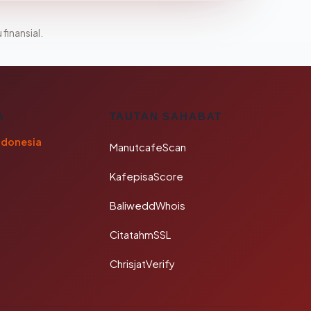
 finansial.
A
TAUTAN SAHABAT
ndonesia
ManutcafeScan
KafepisaScore
BaliweddWhois
CitatahmSSL
ChrisjatVerify