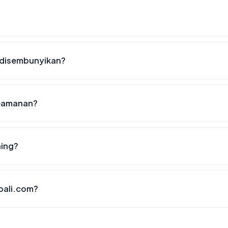
 disembunyikan?
keamanan?
hing?
cbali.com?