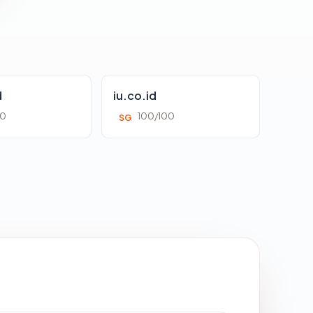
d
iu.co.id
00
100/100
SG