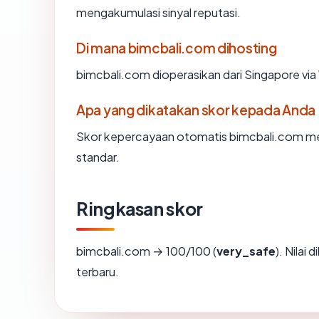
mengakumulasi sinyal reputasi.
Di mana bimcbali.com dihosting
bimcbali.com dioperasikan dari Singapore vi
Apa yang dikatakan skor kepada Anda
Skor kepercayaan otomatis bimcbali.com menc
standar.
Ringkasan skor
bimcbali.com → 100/100 (
very_safe
). Nilai
terbaru.