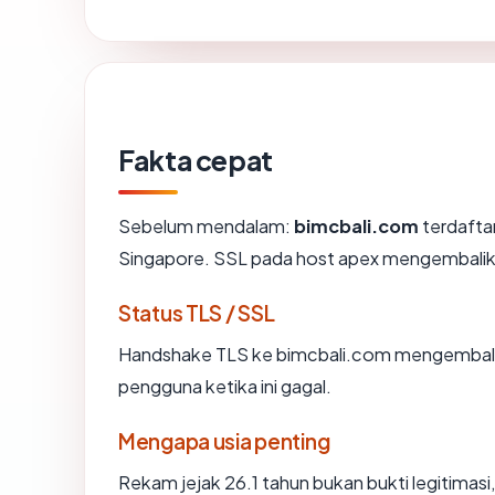
Fakta cepat
Sebelum mendalam:
bimcbali.com
terdaftar
Singapore. SSL pada host apex mengembalik
Status TLS / SSL
Handshake TLS ke bimcbali.com mengembal
pengguna ketika ini gagal.
Mengapa usia penting
Rekam jejak 26.1 tahun bukan bukti legitimasi,