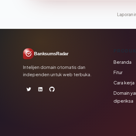
Laporan in
PRODU
BanksumsRadar
Beranda
Intelijen domain otomatis dan
Fitur
independen untuk web terbuka.
Cara kerja
Domain ya
diperiksa