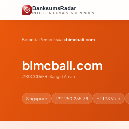
BanksumsRadar
INTELIJEN DOMAIN INDEPENDEN
Beranda
›
Pemeriksaan
›
bimcbali.com
bimcbali.com
#BDCCD6FB · Sangat Aman
Singapore
192.250.235.38
HTTPS Valid