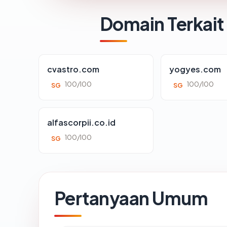
Domain Terkait
cvastro.com
yogyes.com
100/100
100/100
SG
SG
alfascorpii.co.id
100/100
SG
Pertanyaan Umum