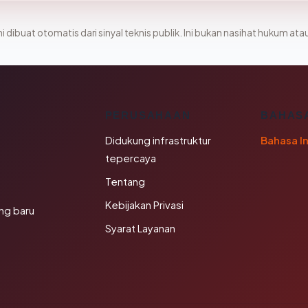
i dibuat otomatis dari sinyal teknis publik. Ini bukan nasihat hukum atau
K
PERUSAHAAN
BAHAS
Didukung infrastruktur
Bahasa I
tepercaya
Tentang
Kebijakan Privasi
ng baru
Syarat Layanan