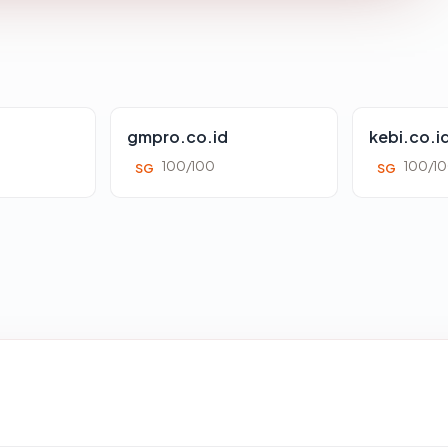
gmpro.co.id
kebi.co.i
100/100
100/1
SG
SG