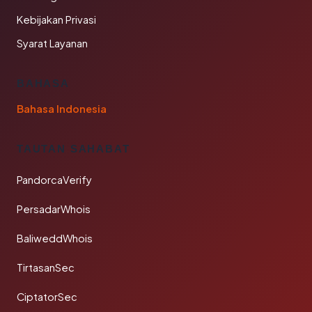
Kebijakan Privasi
Syarat Layanan
BAHASA
Bahasa Indonesia
TAUTAN SAHABAT
PandorcaVerify
PersadarWhois
BaliweddWhois
TirtasanSec
CiptatorSec