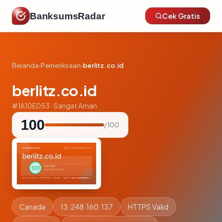
BanksumsRadar
Cek Gratis
Beranda
›
Pemeriksaan
›
berlitz.co.id
berlitz.co.id
#1A10E053 · Sangat Aman
100
/ 100
Canada
13.248.160.137
HTTPS Valid