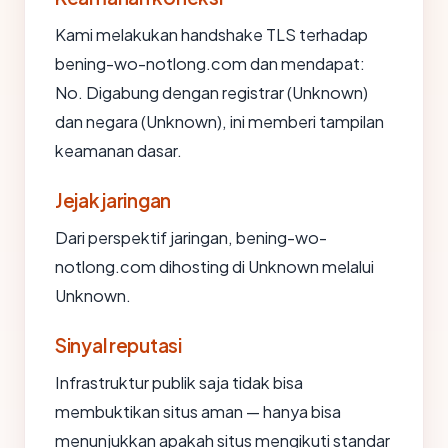
Kami melakukan handshake TLS terhadap
bening-wo-notlong.com dan mendapat:
No. Digabung dengan registrar (Unknown)
dan negara (Unknown), ini memberi tampilan
keamanan dasar.
Jejak jaringan
Dari perspektif jaringan, bening-wo-
notlong.com dihosting di Unknown melalui
Unknown.
Sinyal reputasi
Infrastruktur publik saja tidak bisa
membuktikan situs aman — hanya bisa
menunjukkan apakah situs mengikuti standar