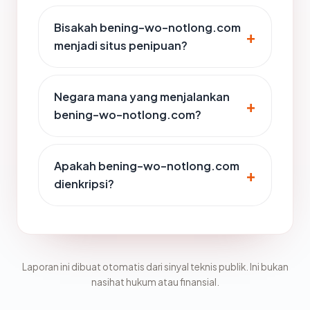
Bisakah bening-wo-notlong.com
menjadi situs penipuan?
Negara mana yang menjalankan
bening-wo-notlong.com?
Apakah bening-wo-notlong.com
dienkripsi?
Laporan ini dibuat otomatis dari sinyal teknis publik. Ini bukan
nasihat hukum atau finansial.