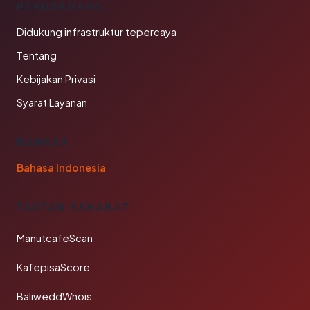
PERUSAHAAN
Didukung infrastruktur tepercaya
Tentang
Kebijakan Privasi
Syarat Layanan
BAHASA
Bahasa Indonesia
TAUTAN SAHABAT
ManutcafeScan
KafepisaScore
BaliweddWhois