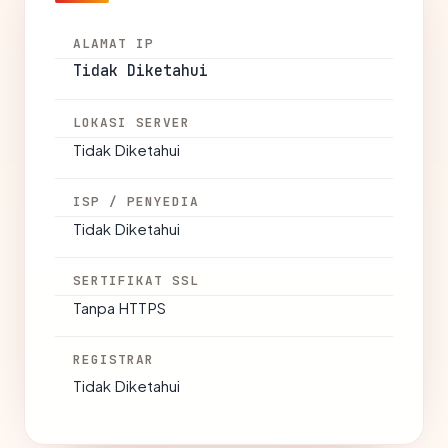
ALAMAT IP
Tidak Diketahui
LOKASI SERVER
Tidak Diketahui
ISP / PENYEDIA
Tidak Diketahui
SERTIFIKAT SSL
Tanpa HTTPS
REGISTRAR
Tidak Diketahui