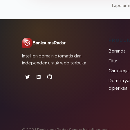
Laporan in
PRODU
BanksumsRadar
Beranda
Intelijen domain otomatis dan
Fitur
independen untuk web terbuka.
Cara kerja
Domain ya
diperiksa
© 2026 BanksumsRadar. Semua hak dilindungi.