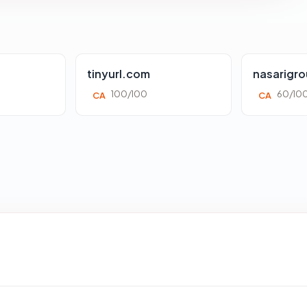
tinyurl.com
nasarigr
100/100
60/10
CA
CA