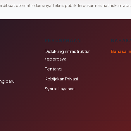
i dibuat otomatis dari sinyal teknis publik. Ini bukan nasihat hukum atau
K
PERUSAHAAN
BAHAS
Didukung infrastruktur
Bahasa I
tepercaya
Tentang
Kebijakan Privasi
ng baru
Syarat Layanan