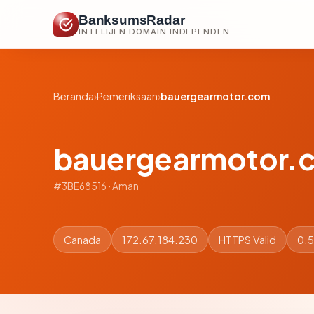
BanksumsRadar
INTELIJEN DOMAIN INDEPENDEN
Beranda
›
Pemeriksaan
›
bauergearmotor.com
bauergearmotor.
#3BE68516 · Aman
Canada
172.67.184.230
HTTPS Valid
0.5