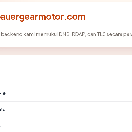
 bauergearmotor.com
, backend kami memukul DNS, RDAP, dan TLS secara para
230
nto
.