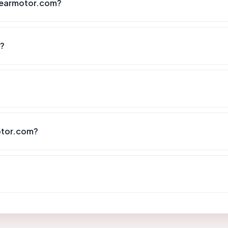
gearmotor.com?
i?
otor.com?