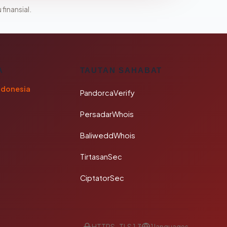
 finansial.
A
TAUTAN SAHABAT
ndonesia
PandorcaVerify
PersadarWhois
BaliweddWhois
TirtasanSec
CiptatorSec
HTTPS · TLS 1.3
1 languages