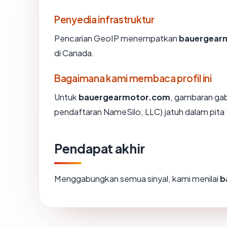
Penyedia infrastruktur
Pencarian GeoIP menempatkan
bauergear
di Canada.
Bagaimana kami membaca profil ini
Untuk
bauergearmotor.com
, gambaran ga
pendaftaran NameSilo, LLC) jatuh dalam pita 
Pendapat akhir
Menggabungkan semua sinyal, kami menilai
b