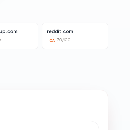
oup.com
reddit.com
0
70/100
CA