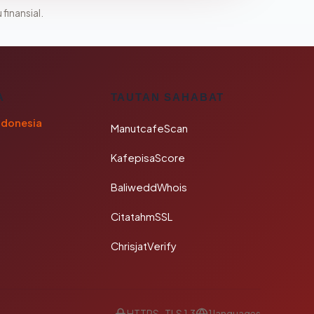
 finansial.
A
TAUTAN SAHABAT
ndonesia
ManutcafeScan
KafepisaScore
BaliweddWhois
CitatahmSSL
ChrisjatVerify
HTTPS · TLS 1.3
1 languages