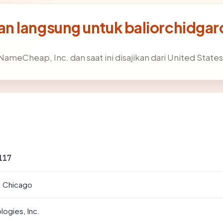
n langsung untuk baliorchidga
NameCheap, Inc. dan saat ini disajikan dari United States
117
· Chicago
ogies, Inc.