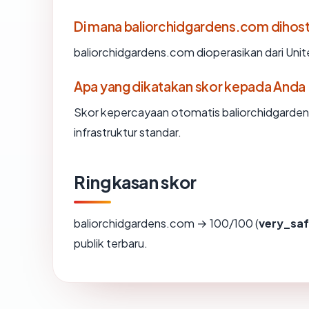
Di mana baliorchidgardens.com dihost
baliorchidgardens.com dioperasikan dari Unit
Apa yang dikatakan skor kepada Anda
Skor kepercayaan otomatis baliorchidgarden
infrastruktur standar.
Ringkasan skor
baliorchidgardens.com → 100/100 (
very_sa
publik terbaru.