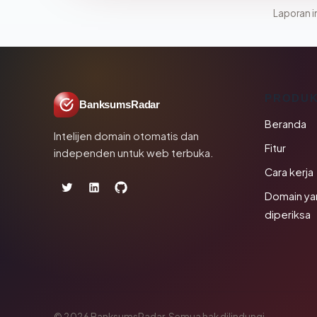
Laporan in
PRODU
BanksumsRadar
Beranda
Intelijen domain otomatis dan
Fitur
independen untuk web terbuka.
Cara kerja
Domain ya
diperiksa
© 2026 BanksumsRadar. Semua hak dilindungi.