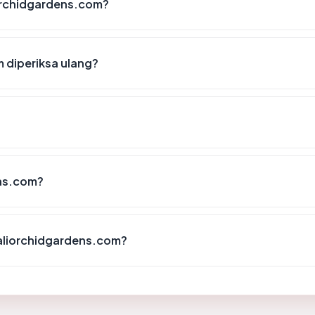
iorchidgardens.com?
 diperiksa ulang?
ens.com?
aliorchidgardens.com?