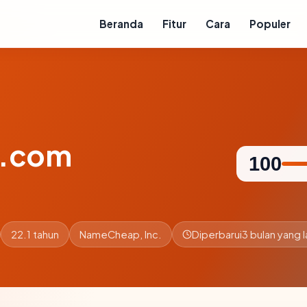
Beranda
Fitur
Cara
Populer
s.com
100
22.1 tahun
NameCheap, Inc.
Diperbarui
3 bulan yang l