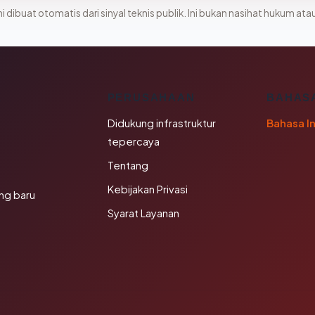
i dibuat otomatis dari sinyal teknis publik. Ini bukan nasihat hukum atau
K
PERUSAHAAN
BAHAS
Didukung infrastruktur
Bahasa I
tepercaya
Tentang
Kebijakan Privasi
ng baru
Syarat Layanan