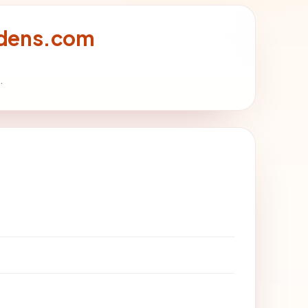
rdens.com
.