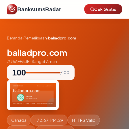
BanksumsRadar
Cek Gratis
Beranda
›
Pemeriksaan
›
baliadpro.com
baliadpro.com
#96AEF83E · Sangat Aman
100
/ 100
Canada
172.67.144.29
HTTPS Valid