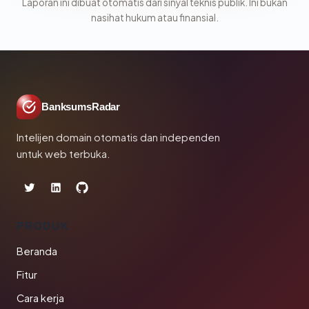
Laporan ini dibuat otomatis dari sinyal teknis publik. Ini bukan
nasihat hukum atau finansial.
BanksumsRadar
Intelijen domain otomatis dan independen
untuk web terbuka.
PRODUK
Beranda
Fitur
Cara kerja