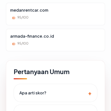
medanrentcar.com
95/100
ID
armada-finance.co.id
95/100
ID
Pertanyaan Umum
Apa arti skor?