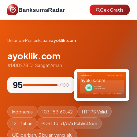
BanksumsRadar
Cek Gratis
Beranda
›
Pemeriksaan
›
ayoklik.com
ayoklik.com
#DDD27B1D · Sangat Aman
95
/ 100
Indonesia
103.153.60.42
HTTPS Valid
12.1 tahun
PDR Ltd. d/b/a PublicDom
Diperbarui
3 bulan yang lalu