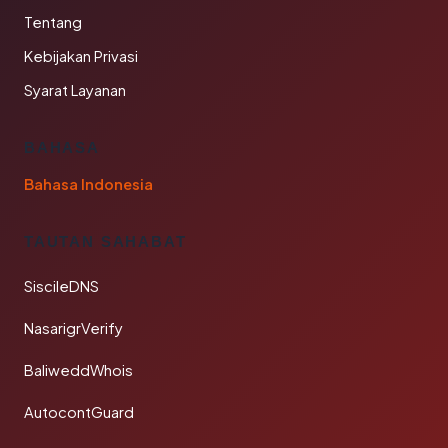
Tentang
Kebijakan Privasi
Syarat Layanan
BAHASA
Bahasa Indonesia
TAUTAN SAHABAT
SiscileDNS
NasarigrVerify
BaliweddWhois
AutocontGuard