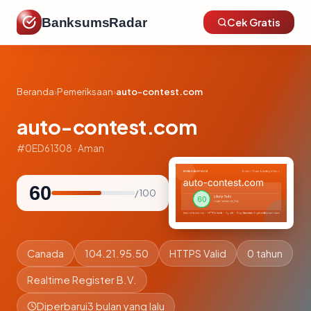
BanksumsRadar
Cek Gratis
Beranda
›
Pemeriksaan
›
auto-contest.com
auto-contest.com
#0ED61308 · Aman
60
/ 100
Canada
104.21.95.50
HTTPS Valid
0 tahun
Realtime Register B.V.
Diperbarui
3 bulan yang lalu