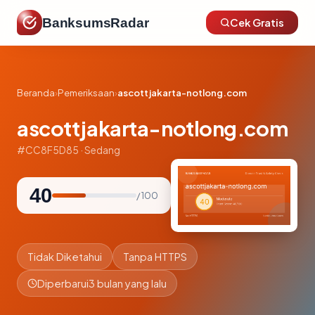
BanksumsRadar
Cek Gratis
Beranda
›
Pemeriksaan
›
ascottjakarta-notlong.com
ascottjakarta-notlong.com
#CC8F5D85 · Sedang
40
/ 100
Tidak Diketahui
Tanpa HTTPS
Diperbarui
3 bulan yang lalu