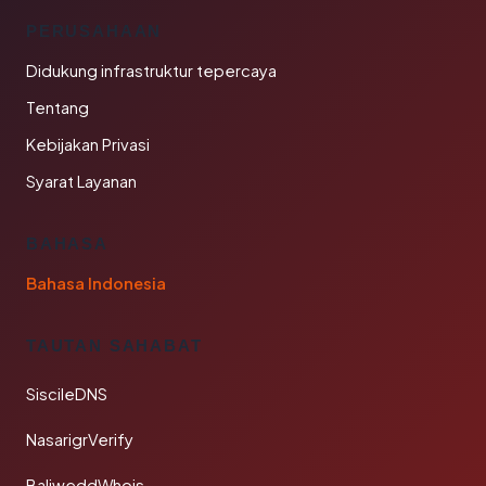
PERUSAHAAN
Didukung infrastruktur tepercaya
Tentang
Kebijakan Privasi
Syarat Layanan
BAHASA
Bahasa Indonesia
TAUTAN SAHABAT
SiscileDNS
NasarigrVerify
BaliweddWhois