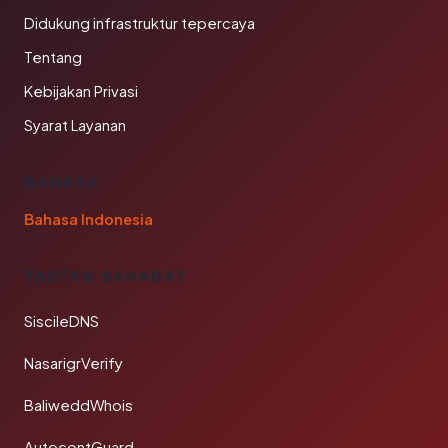
Didukung infrastruktur tepercaya
Tentang
Kebijakan Privasi
Syarat Layanan
BAHASA
Bahasa Indonesia
TAUTAN SAHABAT
SiscileDNS
NasarigrVerify
BaliweddWhois
AutocontGuard