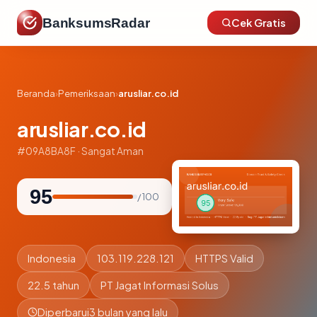
BanksumsRadar
Cek Gratis
Beranda
›
Pemeriksaan
›
arusliar.co.id
arusliar.co.id
#09A8BA8F · Sangat Aman
95
/ 100
Indonesia
103.119.228.121
HTTPS Valid
22.5 tahun
PT Jagat Informasi Solus
Diperbarui
3 bulan yang lalu