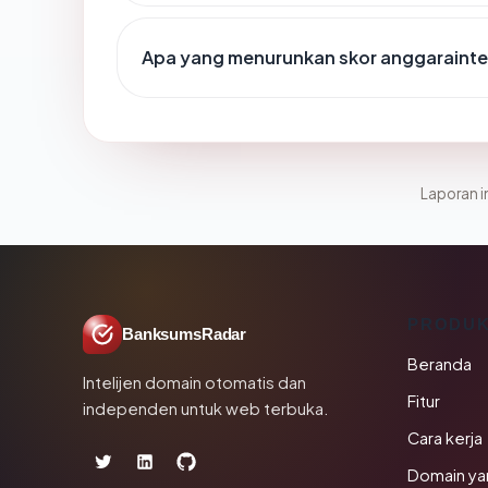
Apa yang menurunkan skor anggaraint
Laporan in
PRODU
BanksumsRadar
Beranda
Intelijen domain otomatis dan
Fitur
independen untuk web terbuka.
Cara kerja
Domain ya