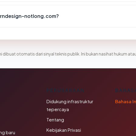
erndesign-notlong.com?
i dibuat otomatis dari sinyal teknis publik. Ini bukan nasihat hukum atau
K
PERUSAHAAN
BAHAS
Didukung infrastruktur
Bahasa I
tepercaya
Tentang
Kebijakan Privasi
ng baru