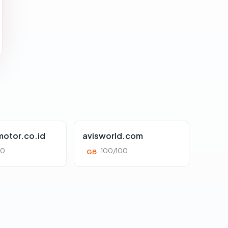
otor.co.id
avisworld.com
00
100/100
GB