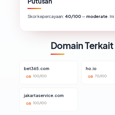
Putusan
Skor kepercayaan:
40/100
—
moderate
. I
Domain Terkait
bet365.com
ho.io
100/100
70/100
GB
GB
jakartaservice.com
100/100
GB