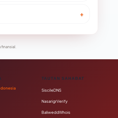
 finansial.
A
TAUTAN SAHABAT
ndonesia
SiscileDNS
NasarigrVerify
BaliweddWhois