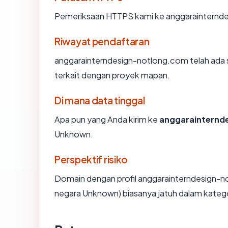
Pemeriksaan HTTPS kami ke anggarainternde
Riwayat pendaftaran
anggarainterndesign-notlong.com telah ada s
terkait dengan proyek mapan.
Di mana data tinggal
Apa pun yang Anda kirim ke
anggarainternd
Unknown.
Perspektif risiko
Domain dengan profil anggarainterndesign-no
negara Unknown) biasanya jatuh dalam kateg