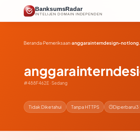
BanksumsRadar
INTELIJEN DOMAIN INDEPENDEN
Beranda
›
Pemeriksaan
›
anggarainterndesign-notlon
anggarainterndes
#488F462E · Sedang
Tidak Diketahui
Tanpa HTTPS
Diperbarui
3