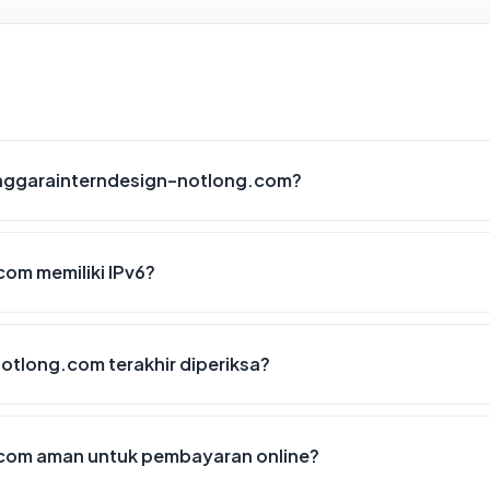
anggarainterndesign-notlong.com?
om memiliki IPv6?
otlong.com terakhir diperiksa?
com aman untuk pembayaran online?