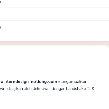
i
i
rainterndesign-notlong.com
mengembalikan
wn, disajikan oleh Unknown, dengan handshake TLS