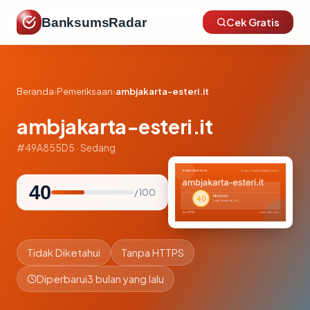
BanksumsRadar
Cek Gratis
Beranda
›
Pemeriksaan
›
ambjakarta-esteri.it
ambjakarta-esteri.it
#49A855D5 · Sedang
40
/ 100
Tidak Diketahui
Tanpa HTTPS
Diperbarui
3 bulan yang lalu