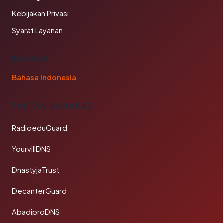
Kebijakan Privasi
Syarat Layanan
BAHASA
Bahasa Indonesia
TAUTAN SAHABAT
RadioeduGuard
YourvillDNS
DnastyjaTrust
DecanterGuard
AbadiproDNS