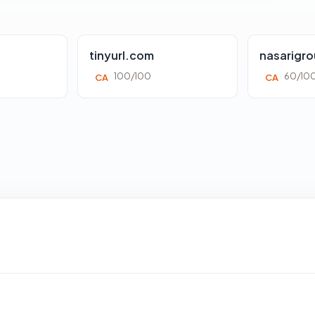
tinyurl.com
nasarigr
100/100
60/10
CA
CA