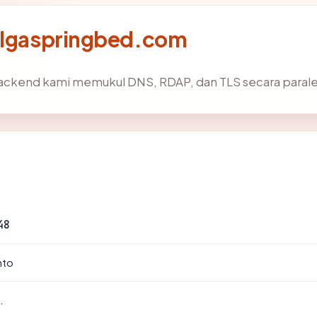
 algaspringbed.com
backend kami memukul DNS, RDAP, dan TLS secara parale
48
nto
.