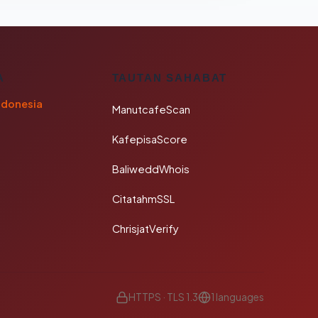
A
TAUTAN SAHABAT
ndonesia
ManutcafeScan
KafepisaScore
BaliweddWhois
CitatahmSSL
ChrisjatVerify
HTTPS · TLS 1.3
1 languages