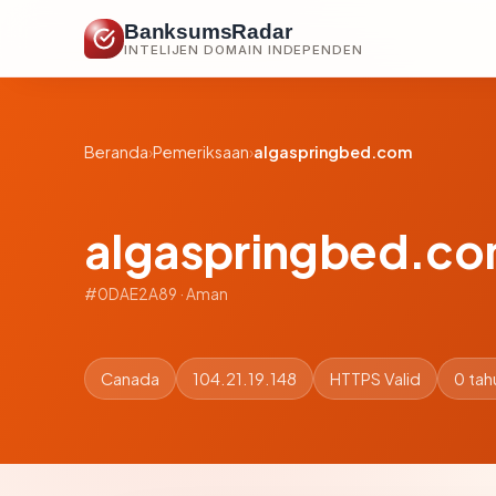
BanksumsRadar
INTELIJEN DOMAIN INDEPENDEN
Beranda
›
Pemeriksaan
›
algaspringbed.com
algaspringbed.c
#0DAE2A89 · Aman
Canada
104.21.19.148
HTTPS Valid
0 tah