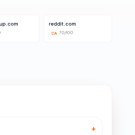
oup.com
reddit.com
0
70/100
CA