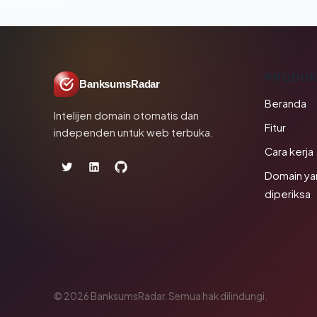
PRODU
BanksumsRadar
Beranda
Intelijen domain otomatis dan
Fitur
independen untuk web terbuka.
Cara kerja
Domain ya
diperiksa
© 2026 BanksumsRadar. Semua hak dilindungi.