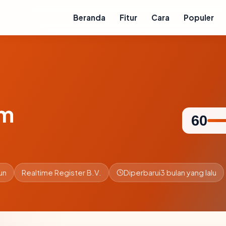
Beranda
Fitur
Cara
Populer
om
60
un
Realtime Register B.V.
Diperbarui
3 bulan yang lalu