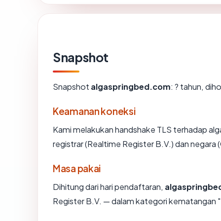
Snapshot
Snapshot
algaspringbed.com
: ? tahun, di
Keamanan koneksi
Kami melakukan handshake TLS terhadap al
registrar (Realtime Register B.V.) dan negara
Masa pakai
Dihitung dari hari pendaftaran,
algaspringb
Register B.V. — dalam kategori kematangan 