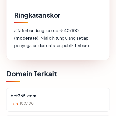
Ringkasan skor
alfafmbandung-co.cc → 40/100
(
moderate
). Nilai dihitung ulang setiap
penyegaran dari catatan publik terbaru.
Domain Terkait
bet365.com
100/100
GB