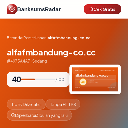
BanksumsRadar
Cek Gratis
Beranda
›
Pemeriksaan
›
alfafmbandung-co.cc
alfafmbandung-co.cc
#4975A4A7 · Sedang
40
/ 100
Tidak Diketahui
Tanpa HTTPS
Diperbarui
3 bulan yang lalu