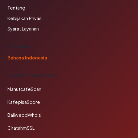
Tentang
Kebijakan Privasi
Syarat Layanan
BAHASA
Bahasa Indonesia
TAUTAN SAHABAT
ManutcafeScan
KafepisaScore
BaliweddWhois
CitatahmSSL