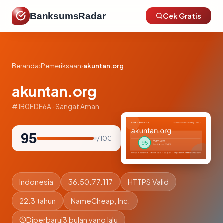
BanksumsRadar
Cek Gratis
Beranda
›
Pemeriksaan
›
akuntan.org
akuntan.org
#1B0FDE6A · Sangat Aman
95
/ 100
Indonesia
36.50.77.117
HTTPS Valid
22.3 tahun
NameCheap, Inc.
Diperbarui
3 bulan yang lalu