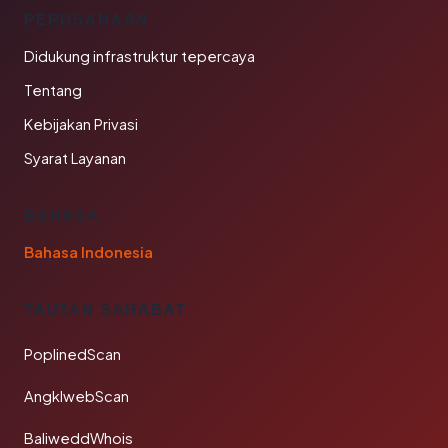
PERUSAHAAN
Didukung infrastruktur tepercaya
Tentang
Kebijakan Privasi
Syarat Layanan
BAHASA
Bahasa Indonesia
TAUTAN SAHABAT
PoplinedScan
AngklwebScan
BaliweddWhois