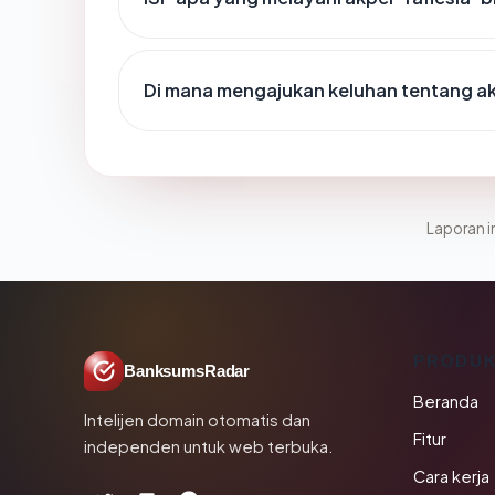
Di mana mengajukan keluhan tentang a
Laporan in
PRODU
BanksumsRadar
Beranda
Intelijen domain otomatis dan
Fitur
independen untuk web terbuka.
Cara kerja