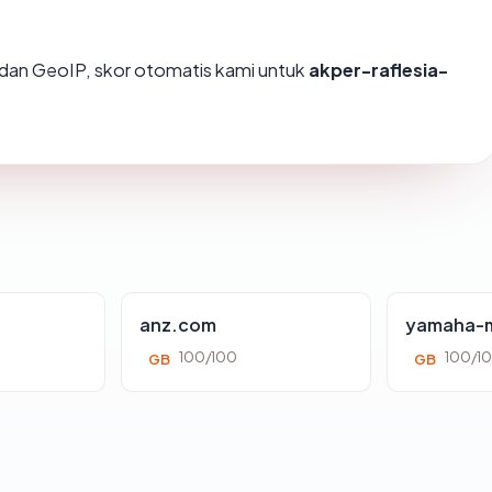
dan GeoIP, skor otomatis kami untuk
akper-raflesia-
anz.com
yamaha-m
100/100
100/1
GB
GB