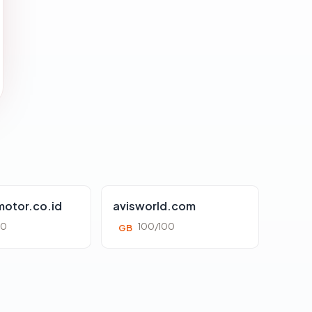
otor.co.id
avisworld.com
00
100/100
GB