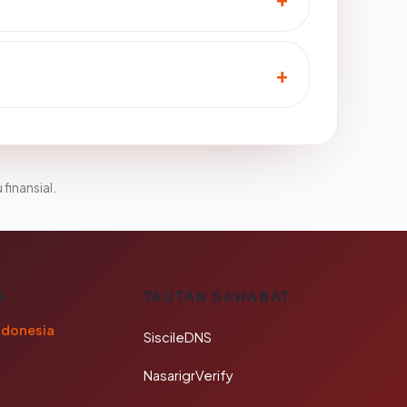
 finansial.
A
TAUTAN SAHABAT
ndonesia
SiscileDNS
NasarigrVerify