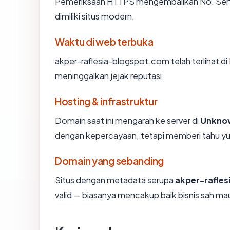
Pemeriksaan HTTPS mengembalikan No. Sertif
dimiliki situs modern.
Waktu di web terbuka
akper-raflesia-blogspot.com telah terlihat di 
meninggalkan jejak reputasi.
Hosting & infrastruktur
Domain saat ini mengarah ke server di
Unkno
dengan kepercayaan, tetapi memberi tahu yu
Domain yang sebanding
Situs dengan metadata serupa
akper-rafle
valid — biasanya mencakup baik bisnis sah m