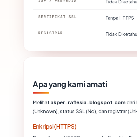
ISP / PENYEDIA
Tidak Diketahu
SERTIFIKAT SSL
Tanpa HTTPS
REGISTRAR
Tidak Diketahu
Apa yang kami amati
Melihat
akper-raflesia-blogspot.com
dari 
(Unknown), status SSL (No), dan registrar (U
Enkripsi (HTTPS)