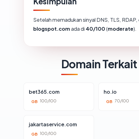
Kesimpulan
Setelah memadukan sinyal DNS, TLS, RDAP, 
blogspot.com
ada di
40/100
(
moderate
).
Domain Terkait
bet365.com
ho.io
100/100
70/100
GB
GB
jakartaservice.com
100/100
GB