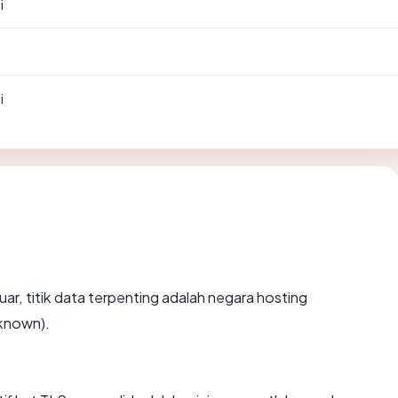
i
i
luar, titik data terpenting adalah negara hosting
nknown).