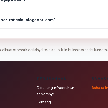
kper-raflesia-blogspot.com?
i dibuat otomatis dari sinyal teknis publik. Ini bukan nasihat hukum atau
K
PERUSAHAAN
BAHAS
Didukung infrastruktur
Bahasa I
tepercaya
Tentang