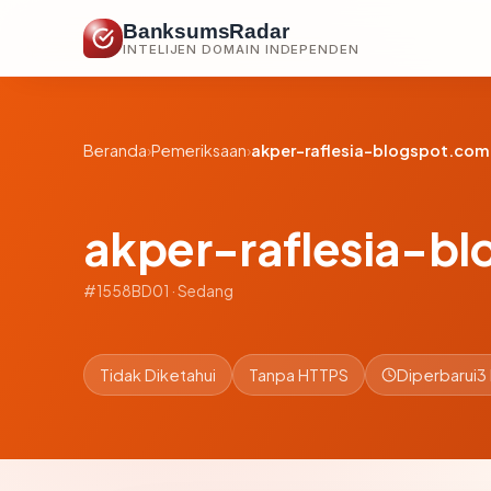
BanksumsRadar
INTELIJEN DOMAIN INDEPENDEN
Beranda
›
Pemeriksaan
›
akper-raflesia-blogspot.com
akper-raflesia-b
#1558BD01 · Sedang
Tidak Diketahui
Tanpa HTTPS
Diperbarui
3