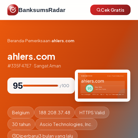
BanksumsRadar
Cek Gratis
Beranda
›
Pemeriksaan
›
ahlers.com
ahlers.com
#335F47E7 · Sangat Aman
95
/ 100
Belgium
188.208.37.48
HTTPS Valid
30 tahun
Ascio Technologies, Inc.
Diperbarui
3 bulan yang lalu