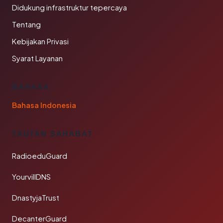
Didukung infrastruktur tepercaya
Tentang
Kebijakan Privasi
Syarat Layanan
BAHASA
Bahasa Indonesia
TAUTAN SAHABAT
RadioeduGuard
YourvillDNS
DnastyjaTrust
DecanterGuard