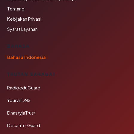
Tentang
Kebijakan Privasi
Syarat Layanan
BAHASA
Bahasa Indonesia
TAUTAN SAHABAT
RadioeduGuard
YourvillDNS
DnastyjaTrust
DecanterGuard