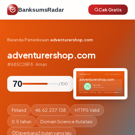
BanksumsRadar
Cek Gratis
Beranda
›
Pemeriksaan
›
adventurershop.com
adventurershop.com
#A85C0BF8 · Aman
70
/ 100
Finland
46.62.237.138
HTTPS Valid
0.5 tahun
Domain Science Kutatasi
Diperbarui
3 bulan yang lalu