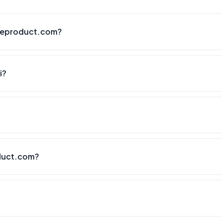
ceproduct.com?
i?
duct.com?