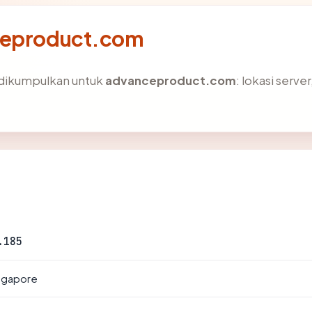
nceproduct.com
 dikumpulkan untuk
advanceproduct.com
: lokasi serve
.185
ingapore