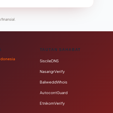
 finansial.
A
TAUTAN SAHABAT
ndonesia
SiscileDNS
NasarigrVerify
BaliweddWhois
AutocontGuard
EtnikomVerify