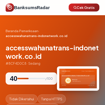
BanksumsRadar
Cek Gratis
Beranda
›
Pemeriksaan
›
accesswahanatrans-indonetwork.co.id
accesswahanatrans-indonet
work.co.id
#8CF4D0C8 · Sedang
40
/ 100
Tidak Diketahui
Tanpa HTTPS