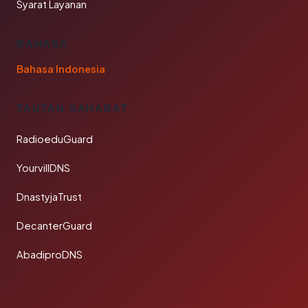
Syarat Layanan
BAHASA
Bahasa Indonesia
TAUTAN SAHABAT
RadioeduGuard
YourvillDNS
DnastyjaTrust
DecanterGuard
AbadiproDNS