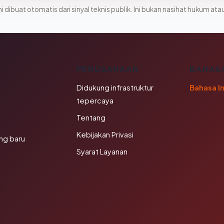
i dibuat otomatis dari sinyal teknis publik. Ini bukan nasihat hukum atau
K
PERUSAHAAN
BAHAS
Didukung infrastruktur
Bahasa I
tepercaya
Tentang
Kebijakan Privasi
ng baru
Syarat Layanan