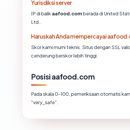
Yurisdiksi server
IP di balik
aafood.com
berada di United Stat
Ltd..
Haruskah Anda mempercayai aafood
Skor kami murni teknis. Situs dengan SSL vali
cenderung berskor lebih tinggi.
Posisi aafood.com
Pada skala 0-100, pemeriksaan otomatis k
"very_safe".