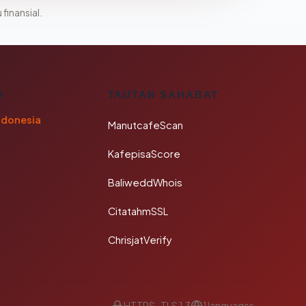
 finansial.
A
TAUTAN SAHABAT
ndonesia
ManutcafeScan
KafepisaScore
BaliweddWhois
CitatahmSSL
ChrisjatVerify
HTTPS · TLS 1.3
1 languages