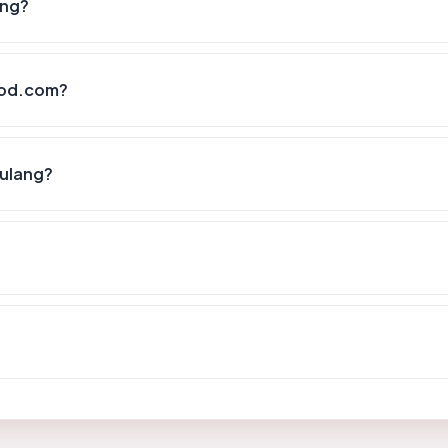
ing?
food.com?
 ulang?