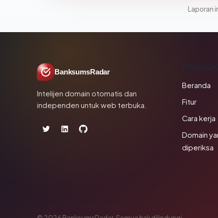
Laporan in
PRODU
BanksumsRadar
Beranda
Intelijen domain otomatis dan
Fitur
independen untuk web terbuka.
Cara kerja
Domain ya
diperiksa
© 2026 BanksumsRadar. Semua hak dilindungi.