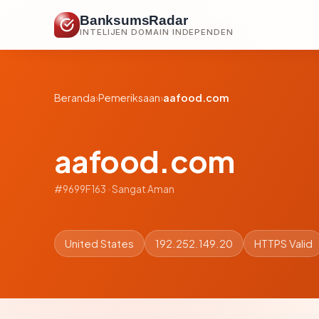
BanksumsRadar
INTELIJEN DOMAIN INDEPENDEN
Beranda
›
Pemeriksaan
›
aafood.com
aafood.com
#9699F163 · Sangat Aman
United States
192.252.149.20
HTTPS Valid