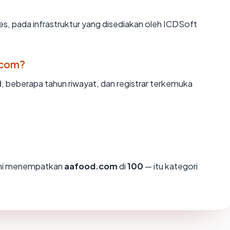
es, pada infrastruktur yang disediakan oleh ICDSoft
.com?
d, beberapa tahun riwayat, dan registrar terkemuka
ami menempatkan
aafood.com
di
100
— itu kategori